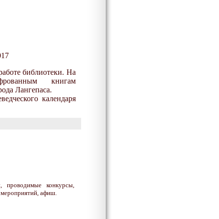
017
работе библиотеки. На
ифрованным книгам
ода Лангепаса.
еведческого календаря
, проводимые конкурсы,
мероприятий, афиш.