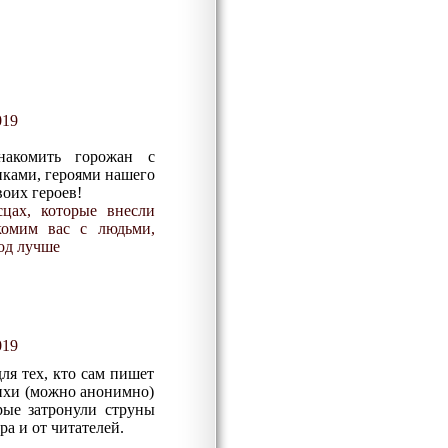
019
накомить горожан с
ками, героями нашего
воих героев!
сцах, которые внесли
комим вас с людьми,
од лучше
019
ля тех, кто сам пишет
тихи (можно анонимно)
рые затронули струны
ра и от читателей.