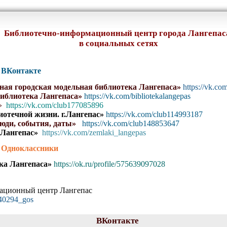
Библиотечно-информационный центр города Лангепас
в социальных сетях
: ВКонтакте
ная городская модельная библиотека Лангепаса»
https://vk.co
библиотека Лангепаса»
https://vk.com/bibliotekalangepas
»
https://vk.com/club177085896
отечной жизни. г.Лангепас»
https://vk.com/club114993187
юди, события, даты»
https://vk.com/club148853647
ангепас»
https://vk.com/zemlaki_langepas
: Одноклассники
ка Лангепаса»
https://ok.ru/profile/575639097028
ационный центр Лангепас
040294_gos
ВКонтакте