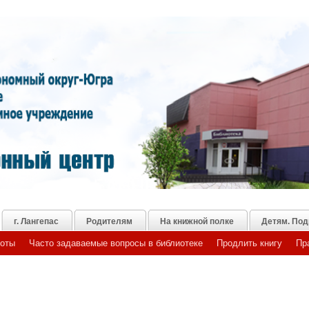
г. Лангепас
Родителям
На книжной полке
Детям. Под
боты
Часто задаваемые вопросы в библиотеке
Продлить книгу
Пр