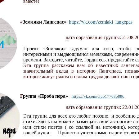
вместе!
«
Земляки Лангепас»
https://vk.com/zemlaki_langepas
д
ата образования группы: 21.08.2
Проект «Земляки» задуман для того, чтобы з
интересными и выдающимися земляками, современни
времени. Заходите, читайте, гордитесь, предлагайте с
Эта группа расскажем вам об известных лангепа
значительный вклад в историю Лангепаса, позна
которые живут рядом и своим трудом делают наш гор
Г
руппа «Проба пера»
https://vk.com/club177085896
д
ата образования группы: 22.01.2
Э
та группа для всех кто любит поэзию, и особенно д
стихи. Здесь вы можете размещать свои авторские с
или стихи поэтов ( со ссылкой на источник), кото
вашей души.
Приветствуются комментарии от авто