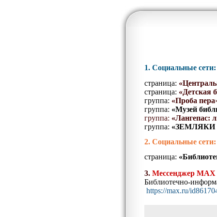
1. Социальные сети
страница:
«Централь
страница:
«Детская 
группа:
«Проба пера
группа:
«Музей библи
группа:
«Лангепас: л
группа:
«ЗЕМЛЯКИ Л
2. Социальные сети
страница:
«Библиоте
3.
Мессенджер МАХ
Библиотечно-информ
https://max.ru/id8617