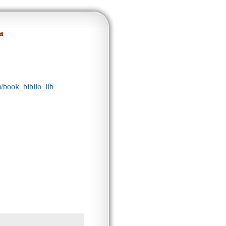
а
m/book_biblio_lib