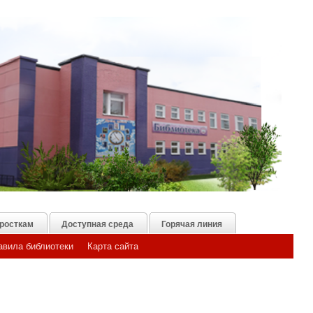
росткам
Доступная среда
Горячая линия
авила библиотеки
Карта сайта