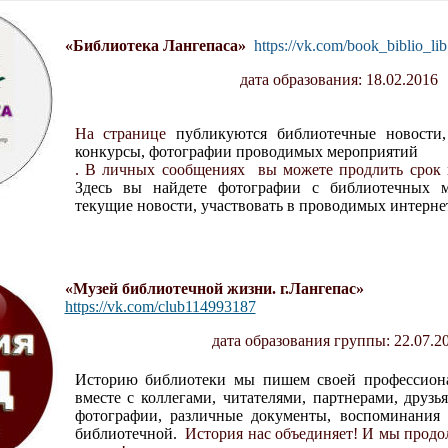
«Библио
тека Лангепаса»
https://vk.com/book_biblio_lib
д
ата образования: 18.02.2016
На странице
публикуются библиотечные новости
конкурсы, фотографии проводимых мероприятий
.
В личных сообщениях вы можете продлить срок 
Здесь вы найдете фотографии с библиотечных
текущие новости, участвовать в проводимых интерне
«Музей библиотечной жизни. г.Лангепас»
https://vk.com/club114993187
д
ата образования группы: 22.07.2
Историю библиотеки мы пишем своей профессиона
вместе с коллегами, читателями, партнерами, друзь
фотографии, различные документы, воспоминания
библиотечной.
История нас объединяет! И мы продо