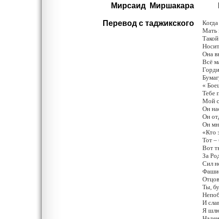
Мирсаид Миршакара
По
Перевод с таджикского
Когда
Мать 
Такой
Носит
Она в
Всё м
Горди
Бумаг
« Боец
Тебе 
Мой с
Он на
Он от
Он мн
«Кто 
Тот –
Вот т
За Ро
Сил н
Фашис
Отцов
Ты, б
Непоб
И сла
Я шлю
Наден