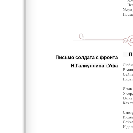
Холод
Песнь
Умри,
Посме
Пис
Письмо солдата с фронта
Любим
Н.Галиуллина г.Уфа
В мин
Сейча
Писат
Я так
У сер
Он на
Как та
Смотр
И слёз
Сейча
И доп