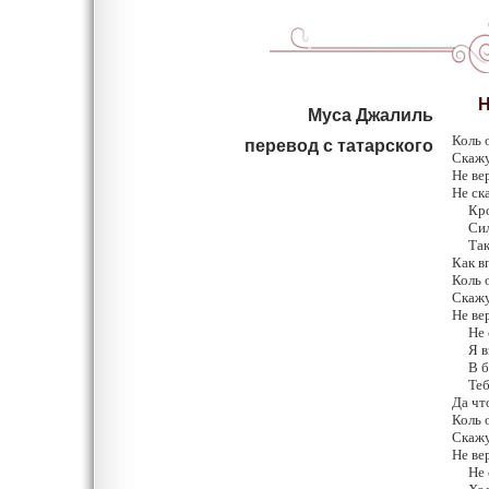
Не
Муса Джалиль
Коль 
перевод с татарского
Скажут
Не ве
Не ск
Кровь
Силу 
Так в
Как в
Коль 
Скажу
Не ве
Не ск
Я взя
В бой
Тебе 
Да чт
Коль 
Скажу
Не ве
Не ск