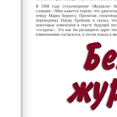
В 1968 году стихотворение «Журавли» было напечатано в журнале «Новый мир» и на
словами: «Мне кажется порою, что джигиты, с кровавых не пришедшие полей…» и попалось на глаза
певцу Марку Бернесу. Прочитав стихотворение «Журавли», возбуждённый Бернес позвонил поэту-
переводчику Науму Гребневу и сказал, что хочет сд
некоторые изменения в тексте будущей песни, и Гребнев замен
«солдаты». Это как бы расширило адрес песни, придало ей общенародное звучание. Расул Г
изменениями согласился, и песня пошла в