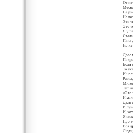
Отчег
Месяц
На ри
Не во
Это т
Это т
Я у п
Стала
Папа 
Но не
Двое 
Подра
Если 
То усл
И нос
Расса
Мигом
Тут и
«Это 
И мал
Даль 
И луна
И, хо
Я сиж
Про в
Вся д
Люди,