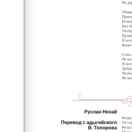
Не де
а д
Убива
Пригл
И пал
Вот б
Отобр
Пушки
Я хоч
Были 
Став 
Не ве
Я хоч
Добры
Чтобы
Не ме
Руслан Нехай
Когда
Перевод с адыгейского
От го
Когда
В. Топорова
От ра