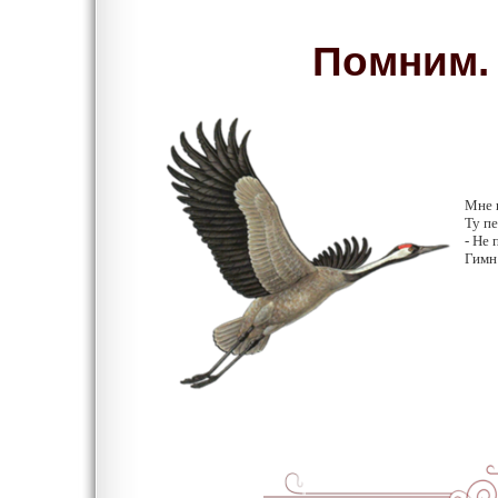
Помним. 
Мне 
Ту п
- Не 
Гимн 
Ан