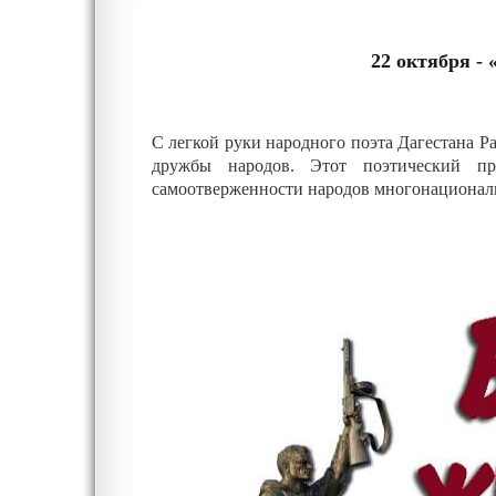
22 октября
С легкой руки народного поэта Дагестана Расула Гамзатова, появился праздник поэзии, духовности,
дружбы народов. Этот поэтический праздник - светлая память о мужестве, стойкости,
самоотверженности народов многонационал