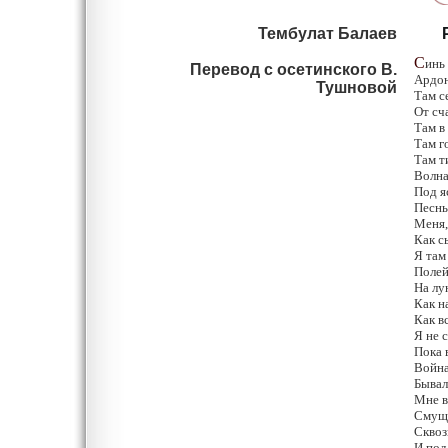
Тембулат Балаев
С
инь
Перевод с осетинского В.
Ардон
Тушновой
Там с
От сч
Там в
Там г
Там т
Волна
Под я
Песнь
Меня,
Как с
Я там
Полей
На лу
Как н
Как в
Я не с
Пока 
Война
Бывал
Мне в
Смуще
Сквоз
И под