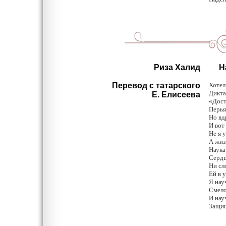
Риза Халид
На
Перевод с татарского
Хотел
Дикта
Е. Елисеева
«Дост
Перья
Но вд
И вот 
Не я 
А жиз
Наука
Сердц
Ни сл
Ей в 
Я нау
Смело
И нау
Защищ