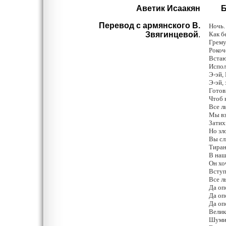
Аветик Исаакян
Бо
Перевод с армянского В.
Ночь.
Звягинцевой
.
Как б
Грему
Рокоч
Встаю
Испол
Э-эй,
Э-эй,
Готов
Чтоб 
Все л
Мы вз
Затих
Но зл
Вы сл
Тиран
В наш
Он хо
Вступ
Все ль
Да оп
Да оп
Да оп
Велик
Шуми,