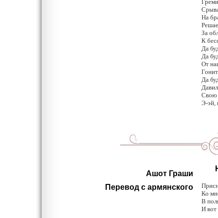
Греми
Срыва
На бр
Решае
За об
К бес
Да бу
Да бу
От на
Гонит
Да бу
Давил
Свою 
Э-эй,
Ноч
Ашот Граши
Присн
Перевод с армянского
Ко мн
В пол
И вот