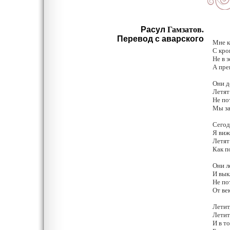
Расул
Гамзатов.
Перевод с аварского
Мне к
С кро
Не в 
А пре
Они д
Летят
Не по
Мы за
Сегод
Я виж
Летят
Как п
Они л
И вык
Не по
От ве
Летит
Летит
И в т