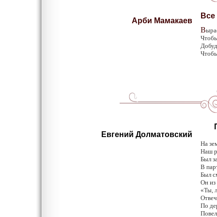
Все
Арби Мамакаев
В
ыра
Чтобы
Добуд
Чтобы
По
Евгений Долматовский
На зе
Наш р
Был з
В пар
Был с
Он из
«Ты, 
Отвеч
По де
Повел