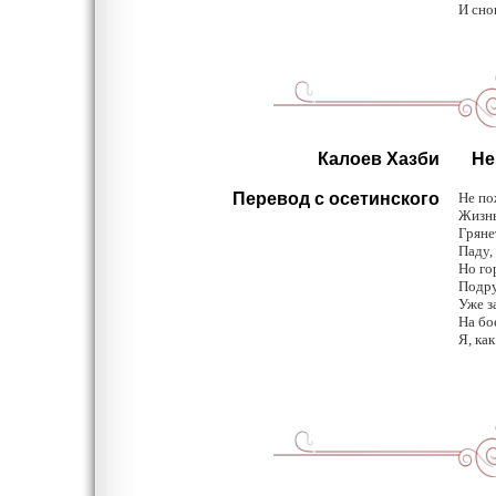
И сно
Калоев Хазби
Не
Перевод с осетинского
Не по
Жизнь
Гряне
Паду,
Но го
Подру
Уже з
На бо
Я, как