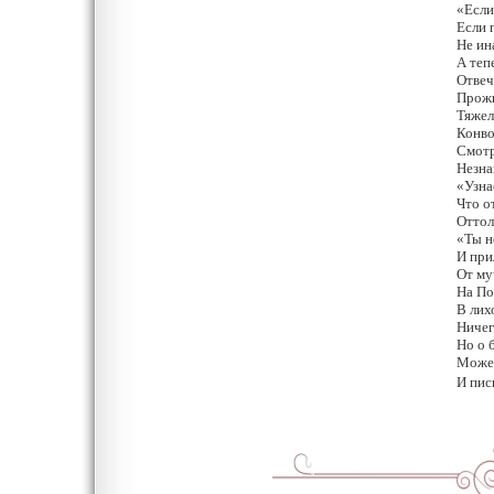
«Если
Если 
Не ин
А теп
Отвеч
Прожи
Тяжел
Конво
Смотр
Незна
«Узна
Что о
Оттол
«Ты н
И при
От му
На По
В лих
Ничег
Но о 
Может
И пис