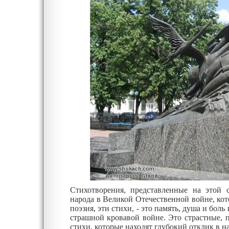
Стихотворения, представленные на этой 
народа в Великой Отечественной войне, который нашел отражение в многонациональной 
поэзия, эти стихи, - это память, душа и боль каждого народа, потерявшего своих сынов и дочерей в той
страшной кровавой войне. Это страстные, полные любви к Родине и ненависти к врагам стихи. Это
стихи, которые находят глубокий отклик в н