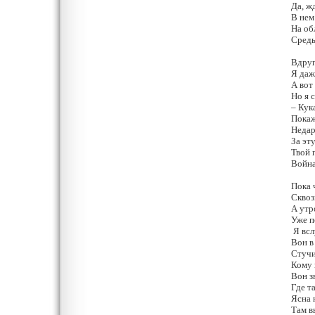
Да, ж
В нем
На об
Средь
Вдруг
Я даж
А вот
Но я 
– Кук
Покаж
Недар
За эт
Твой 
Война
Пока 
Сквоз
А утр
Уже п
Я всл
Вон в
Стучи
Кому 
Вон з
Где т
Ясна 
Там в