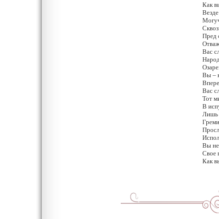
Как в
Везде
Могуч
Сквоз
Пред 
Отваж
Вас с
Народ
Озаре
Вы – 
Впере
Вас с
Тот м
В исп
Лишь 
Греми
Просл
Испол
Вы не
Свое 
Как в