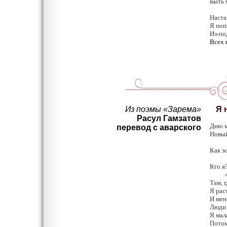
Быть 
Наста
Я поп
Из-по
Всех в
Из поэмы «Зарема»
Я н
Расул Гамзатов
Дню м
перевод с аварского
Новый
Я с
Как з
«З
Кто я
«Дев
Там, 
Я раст
И мен
Люди 
Я мал
Потом