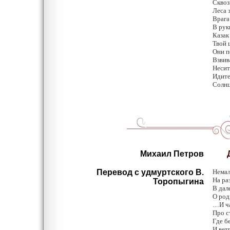
Сквоз
Леса з
Врага
В рук
Казак
Твой 
Они п
Взвив
Несит
Идите
Солнц
Михаил Петров
Др
Перевод с удмуртского В.
Немал
На ра
Торопыгина
В дал
О род
…И ча
Про ст
Где б
И вет