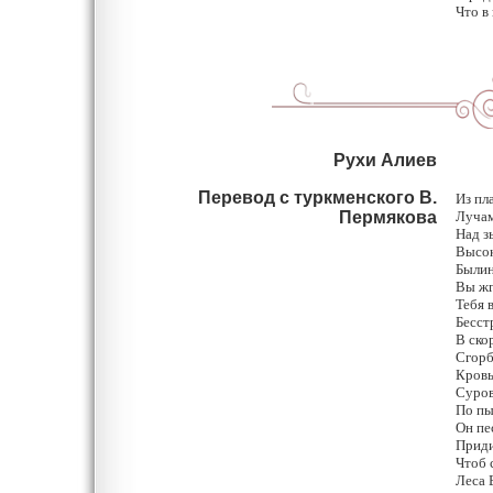
Что в
Рухи
Алиев
Гв
Перевод с туркменского В.
Из пл
Пермякова
Лучам
Над з
Высок
Былин
Вы жг
Тебя 
Бесст
В ско
Сгорб
Кровь
Суров
По пы
Он пе
Приди
Чтоб 
Леса 