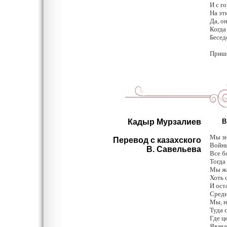
И с г
На эт
Да, о
Когда
Бесед
Вед
Прише
Кадыр Мурзалиев
В 
Мы зн
Перевод с казахского
Войны
В. Савельева
Все б
Тогда
Мы жа
Хоть 
И ост
Среди
Мы, н
Туда 
Где ц
Являл