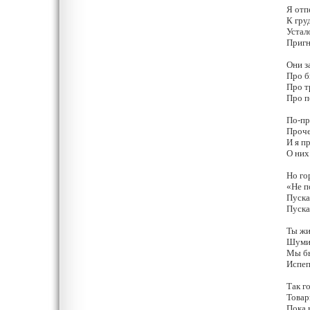
Я отп
К гру
Устал
Пригн
Они з
Про б
Про т
Про п
По-пр
Проче
И я п
О них
Но го
«Не по
Пуска
Пуска
Ты жи
Шумит
Мы бы
Испеп
Так г
Товар
Пока 