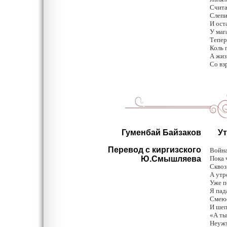
Счита
Слепил
И ост
У маг
Тепер
Коль 
А жиз
Со вз
Гуменбай Байзаков
Утр
Перевод с киргизского
Война
Ю.Смышляева
Пока 
Сквоз
А утр
Уже п
Я пад
Смеюс
И шеп
«А ты
Неужт