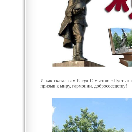
И как сказал сам Расул Гамзатов: «Пусть как можно больше людей услышат зов белых журавлей как
призыв к миру, гармонии, добрососедству!