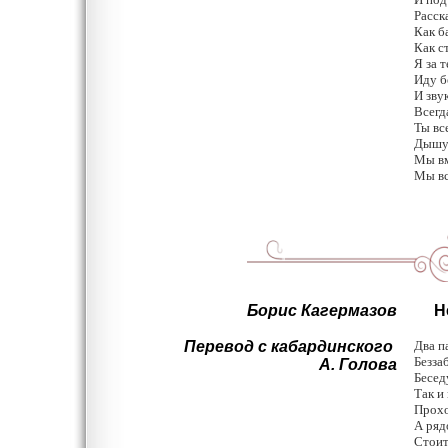
Расск
Как б
Как с
Я за 
Иду б
И зву
Всегд
Ты вс
Дышу 
Мы вм
Мы вс
Борис Кагермазов
Не
Перевод с кабардинского
Два п
Безза
А. Голова
Бесед
Так и
Прохо
А ряд
Стоит