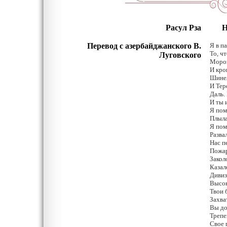
Расул Рза
Наш
П
еревод с азербайджанского В.
Я в п
То, ч
Луговского
Мороз
И кро
Шинел
И Тер
Даль.
И ты 
Я пом
Плыла
Я пом
Разва
Нас п
Пожар
Закол
Казал
Дивиз
Высок
Твои 
Захва
Вы до
Трепещ
Свое 