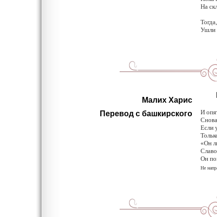
На ск
Тогда
Ушли 
Пи
Малих Харис
И опя
Перевод с башкирского
Снова
Если у
Тольк
«Он л
Славо
Он по
Не напр