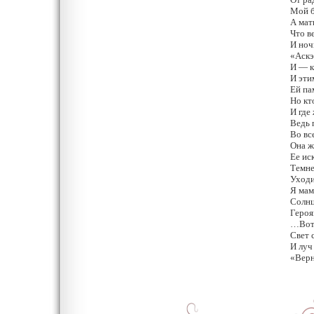
Мой б
А мат
Что в
И ноч
«Аскэ
И — к
И эти
Ей па
Но кт
И где
Ведь 
Во вс
Она ж
Ее ис
Темне
Уходи
Я мам
Солнц
Героя
…Вот 
Свет 
И луч
«Верн