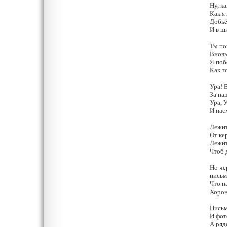
Ну, к
Как я
Добьё
И в ш
Ты по
Вновь
Я поб
Как т
Ура! 
За на
Ура, 
И нас
Лежит
От ке
Лежит
Чтоб 
Но че
письм
Что н
Хорон
Письм
И фот
А ряд