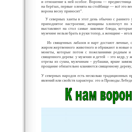
и отношение к ней особое. Ворона — предвестница 
на берёзах, первые оленята на стойбище — всё это ве
ворона весну приносит”.
У северных ханты в этот день обычно с раннего у
приподнятое настроение, женщины хлопочут по хо
выставляют на стол самые лакомые блюда, которы
мужчине нельзя брать в руки топор, а женщине – игол
Из священных лабазов и нарт достают личные, се
жиром жертвенного животного и обряжают в новые од
монеты, которые потом с пожеланиями родным и 
священного дерева: у мужчин и детей – это кедр, у 
отрезы из сукна, мужчинам – рубашки, яркие завязк
прощание обязательно кланяются священному дереву,
У северных народов есть несколько традиционных 
явлений или свойств характера: это и Проводы Лебедя