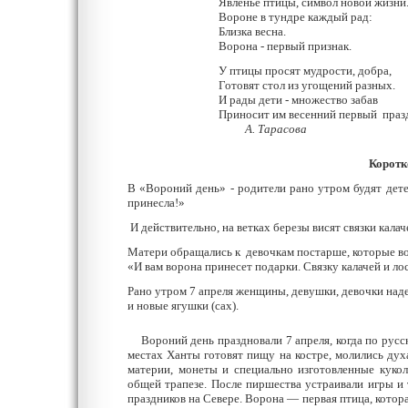
Явленье птицы, символ новой жизни
Вороне в тундре каждый рад:
Близка весна.
Ворона - первый признак.
У птицы просят мудрости, добра,
Готовят стол из угощений разных.
И рады дети - множество забав
Приносит им весенний первый праз
А. Тарасова
Коротк
В «Вороний день» - родители рано утром будят дете
принесла!»
И действительно, на ветках березы висят связки калач
Матери обращались к девочкам постарше, которые в
«И вам ворона принесет подарки. Связку калачей и ло
Рано утром 7 апреля женщины, девушки, девочки наде
и новые ягушки (сах).
Вороний день праздновали 7 апреля, когда по русс
местах Ханты готовят пищу на костре, молились духа
материи, монеты и специально изготовленные кукол
общей трапезе. После пиршества устраивали игры и
праздников на Севере. Ворона — первая птица, котора