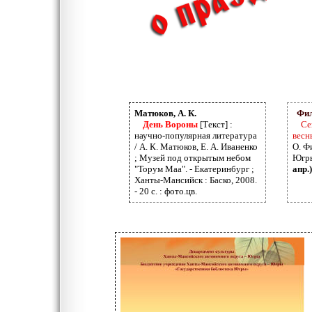
Матюков, А. К.
Фил
День
Вороны
[Текст] :
Се
научно-популярная литература
весн
/ А. К. Матюков, Е. А. Иваненко
О. Ф
; Музей под открытым небом
Югры.
"Торум Маа". - Екатеринбург ;
апр.)
Ханты-Мансийск : Баско, 2008.
- 20 с. : фото.цв.