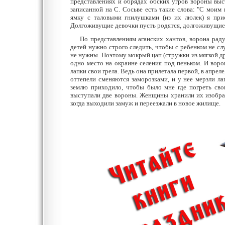
представлениях и обрядах обских угров вороны выс
записанной на С. Сосьве есть такие слова: "С моим
ямку с таловыми гнилушками (из их люлек) я при
Долгоживущие девочки пусть родятся, долгоживущие 
По представлениям аганских хантов, ворона радуе
детей нужно строго следить, чтобы с ребенком не сл
не нужны. Поэтому мокрый цап (стружки из мягкой др
одно место на окраине селения под пеньком. И воро
лапки свои грела. Ведь она прилетала первой, в апреле,
оттепели сменяются заморозками, и у нее мерзли л
землю приходило, чтобы было мне где погреть сво
выступали две вороны. Женщины хранили их изображ
когда выходили замуж и переезжали в новое жилище.