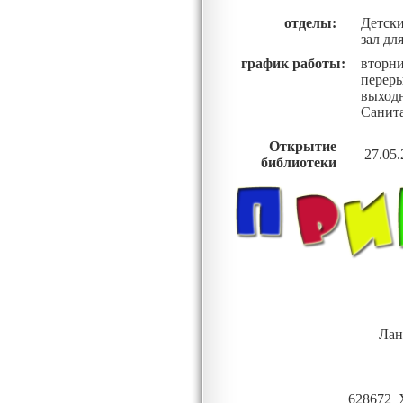
отделы:
Детски
зал дл
график работы:
вторни
пере
выход
Санита
Открытие
27.05.
библиотеки
Лан
628672 