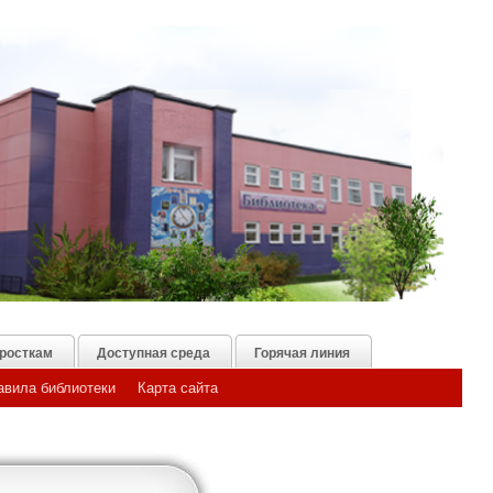
росткам
Доступная среда
Горячая линия
авила библиотеки
Карта сайта