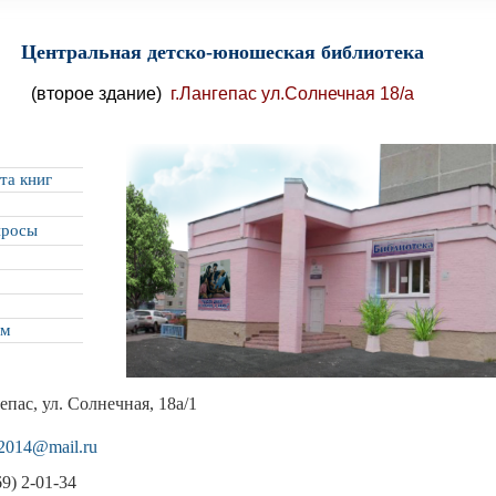
Центральная детско-юношеская библиотека
(
второе здание)
г.Лангепас ул.Солнечная 18/а
та книг
просы
ям
гепас, ул. Солнечная, 18а/1
1_2014@mail.ru
69) 2-01-34