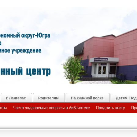
г. Лангепас
Родителям
На книжной полке
Детям. Под
боты
Часто задаваемые вопросы в библиотеке
Продлить книгу
Пр